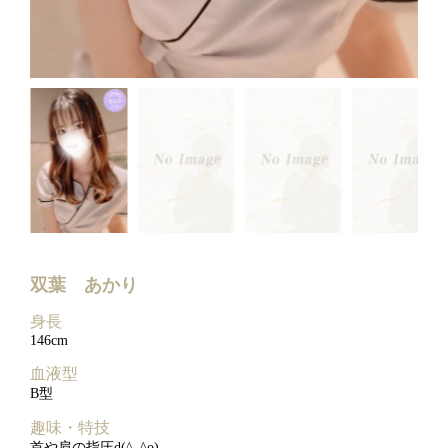
双葉 あかり
身長
146cm
血液型
B型
趣味・特技
首や肩の指圧d(^_^o)