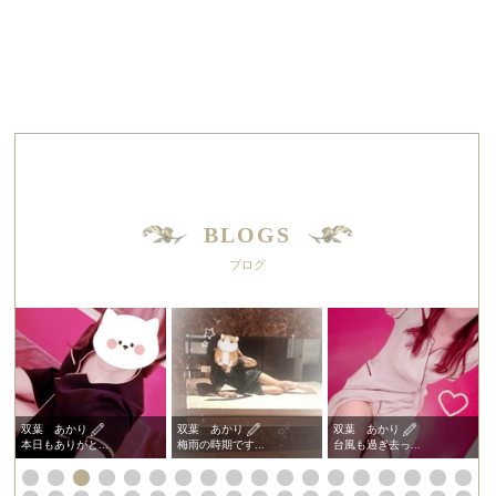
BLOGS
ブログ
双葉 あかり
双葉 あかり
双葉 あかり
本日もありがと...
梅雨の時期です...
台風も過ぎ去っ...