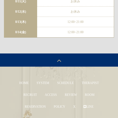
8/11(火)
お休み
8/12(水)
お休み
8/13(木)
12:00~21:00
8/14(金)
12:00~21:00
HOME
SYSTEM
SCHEDULE
THERAPIST
RECRUIT
ACCESS
REVIEW
ROOM
RESERVATION
POLICY
X
LINE