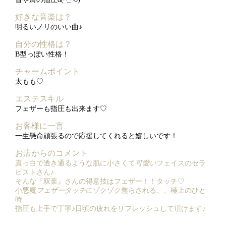
好きな音楽は？
明るいノリのいい曲♪
自分の性格は？
B型っぽい性格！
チャームポイント
太もも♡
エステスキル
フェザーも指圧も出来ます♡
お客様に一言
一生懸命頑張るので応援してくれると嬉しいです！
お店からのコメント
真っ白で透き通るような肌に小さくて
可愛い
フェイスのセラ
ピストさん♪
そんな『双葉』さんの得意技はフェザー！！タッチ♡
小悪魔
フェザータッチ
にゾクゾク焦らされる、、極上のひと
時
指圧も上手で丁寧♪日頃の疲れをリフレッシュして頂けます♪