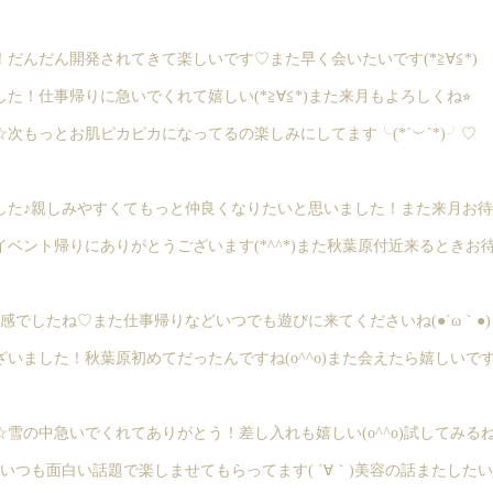
だんだん開発されてきて楽しいです♡また早く会いたいです(*≧∀≦*)
！仕事帰りに急いでくれて嬉しい(*≧∀≦*)また来月もよろしくね⭐︎
次もっとお肌ピカピカになってるの楽しみにしてます╰(*´︶`*)╯♡
た♪親しみやすくてもっと仲良くなりたいと思いました！また来月お待ちし
ベント帰りにありがとうございます(*^^*)また秋葉原付近来るときお
感でしたね♡また仕事帰りなどいつでも遊びに来てくださいね(●´ω｀●)
ました！秋葉原初めてだったんですね(o^^o)また会えたら嬉しいです⭐
雪の中急いでくれてありがとう！差し入れも嬉しい(o^^o)試してみる
いつも面白い話題で楽しませてもらってます( ´∀｀)美容の話またした