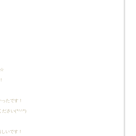
☆
！
かったです！
い(*^^*)
ち遠しいです！