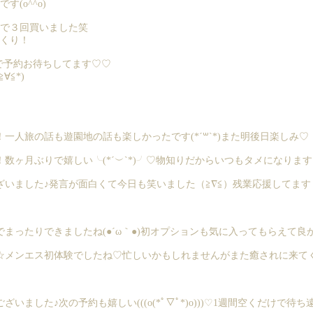
(o^^o)
で３回買いました笑
くり！
るので予約お待ちしてます♡♡
≦*)
一人旅の話も遊園地の話も楽しかったです(*´꒳`*)また明後日楽しみ♡
数ヶ月ぶりで嬉しい╰(*´︶`*)╯♡物知りだからいつもタメになります
ざいました♪発言が面白くて今日も笑いました（≧∇≦）残業応援してます
まったりできましたね(●´ω｀●)初オプションも気に入ってもらえて良
メンエス初体験でしたね♡忙しいかもしれませんがまた癒されに来てくださ
ました♪次の予約も嬉しい(((o(*ﾟ▽ﾟ*)o)))♡1週間空くだけで待