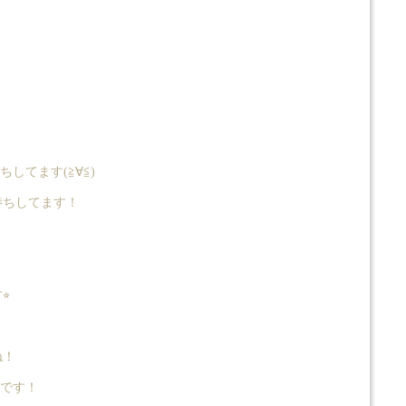
てます(≧∀≦)
待ちしてます！
︎
ね！
いです！