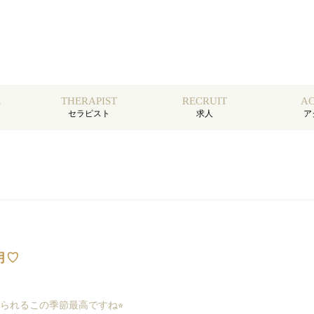
E
THERAPIST
RECRUIT
AC
セラピスト
求人
ア
2月♡
られるこの季節最高ですね⭐︎