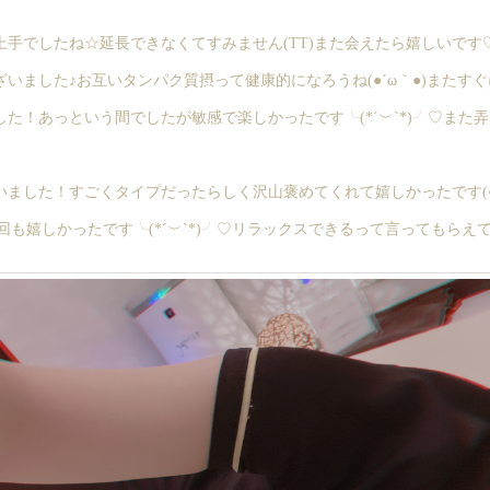
手でしたね☆延長できなくてすみません(TT)また会えたら嬉しいです
いました♪お互いタンパク質摂って健康的になろうね(●´ω｀●)またす
た！あっという間でしたが敏感で楽しかったです╰(*´︶`*)╯♡また弄
ました！すごくタイプだったらしく沢山褒めてくれて嬉しかったです(●
2回も嬉しかったです╰(*´︶`*)╯♡リラックスできるって言ってもら