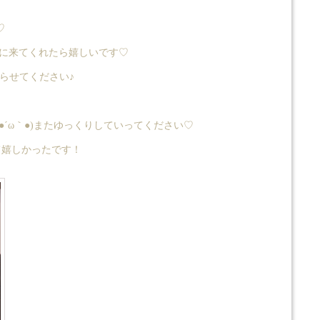
♡
ぐに来てくれたら嬉しいです♡
らせてください♪
´ω｀●)またゆっくりしていってください♡
えて嬉しかったです！