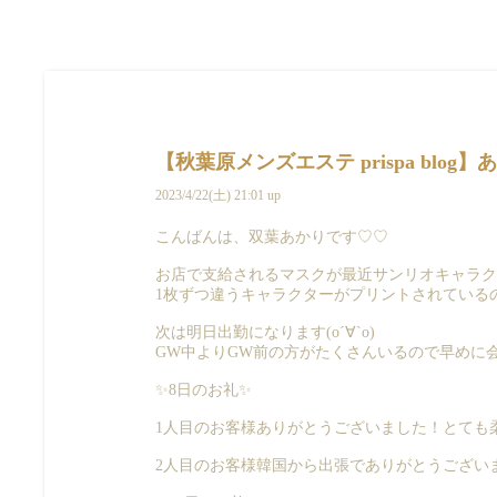
【秋葉原メンズエステ prispa blo
2023/4/22(土) 21:01 up
こんばんは、双葉あかりです♡♡
お店で支給されるマスクが最近サンリオキャラクタ
1枚ずつ違うキャラクターがプリントされている
次は明日出勤になります(о´∀`о)
GW中よりGW前の方がたくさんいるので早めに
✨8日のお礼✨
1人目のお客様ありがとうございました！とても柔
2人目のお客様韓国から出張でありがとうございま