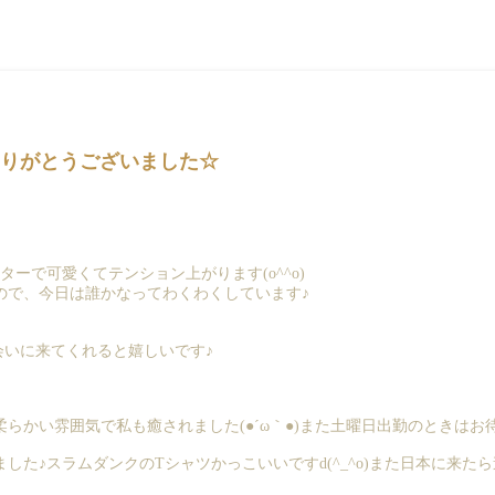
g】ありがとうございました☆
ーで可愛くてテンション上がります(o^^o)
ので、今日は誰かなってわくわくしています♪
会いに来てくれると嬉しいです♪
らかい雰囲気で私も癒されました(●´ω｀●)また土曜日出勤のときはお
した♪スラムダンクのTシャツかっこいいですd(^_^o)また日本に来た