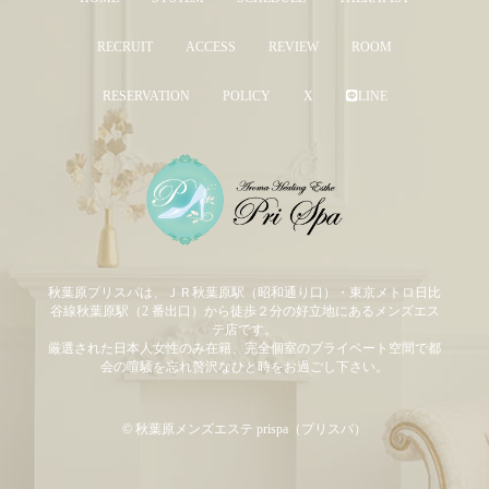
RECRUIT
ACCESS
REVIEW
ROOM
RESERVATION
POLICY
X
LINE
秋葉原プリスパは、ＪＲ秋葉原駅（昭和通り口）・東京メトロ日比
谷線秋葉原駅（2 番出口）から徒歩２分の好立地にあるメンズエス
テ店です。
厳選された日本人女性のみ在籍、完全個室のプライベート空間で都
会の喧騒を忘れ贅沢なひと時をお過ごし下さい。
© 秋葉原メンズエステ prispa（プリスパ）