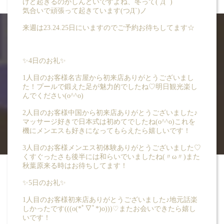
けど起きるのがしんどいですよね、冬って(´Д` )
気合いで頑張って起きています(つД`)ノ
来週は23.24.25日にいますのでご予約お待ちしてます☆
✨4日のお礼✨
BLOG
1人目のお客様名古屋から初来店ありがとうございまし
た！プールで鍛えた足が魅力的でしたね♡明日観光楽し
ブログ -双葉 あかり
んでください(o^^o)
2人目のお客様中国から初来店ありがとうございました♪
マッサージ好きで日本式は初めてでしたね(o^^o)これを
機にメンエスも好きになってもらえたら嬉しいです！
3人目のお客様メンエス初体験ありがとうございました♡
くすぐったさも後半には和らいでいましたね(〃ω〃)また
秋葉原来る時はお待ちしてます！
✨5日のお礼✨
1人目のお客様初来店ありがとうございました♪地元話楽
しかったです(((o(*ﾟ▽ﾟ*)o)))♡またお会いできたら嬉し
いです！