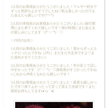
1人目のお客様ありがとうございました！フェザー好きで
ずっと気持ちよさそうでしたね♡私も楽しかったのでま
た会えたら嬉しいです(*^^*)
2人目の本指名のお客様ありがとうございました♪旅行期
間にまた来てくれて嬉しいです！桜の時期にまた会える
の楽しみにしてます╰(*´︶`*)╯♡
✨19日のお礼✨
1人目のお客様ありがとうございました！昔からずっとエ
ッチだったんですね（≧∇≦）まだまだ大丈夫ですよ♡ま
た攻めさせてください♪
2人目のお客様ありがとうございました！年が近くて話し
やすかったです╰(*´︶`*)╯♡身長差がすごかったですね
⭐︎これから仲良くなれたら嬉しいです！
3人目のお客様ありがとうございました！延長も嬉しかっ
たです♡来てよかったって言って貰えて光栄です！また
絶対お待ちしてます(●´ω｀●)