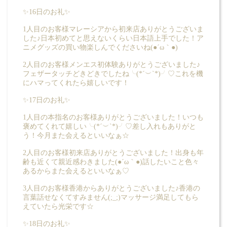
✨16日のお礼✨
1人目のお客様マレーシアから初来店ありがとうございま
した♪日本初めてと思えないくらい日本語上手でした！ア
ニメグッズの買い物楽しんでくださいね(●´ω｀●)
2人目のお客様メンエス初体験ありがとうございました♪
フェザータッチどきどきでしたね╰(*´︶`*)╯♡これを機
にハマってくれたら嬉しいです！
✨17日のお礼✨
1人目の本指名のお客様ありがとうございました！いつも
褒めてくれて嬉しい╰(*´︶`*)╯♡差し入れもありがと
う！今月また会えるといいなぁ☆
2人目のお客様初来店ありがとうございました！出身も年
齢も近くて親近感わきました(●´ω｀●)話したいこと色々
あるからまた会えるといいなぁ♡
3人目のお客様香港からありがとうございました♪香港の
言葉話せなくてすみません(;_;)マッサージ満足してもら
えていたら光栄です☆
✨18日のお礼✨