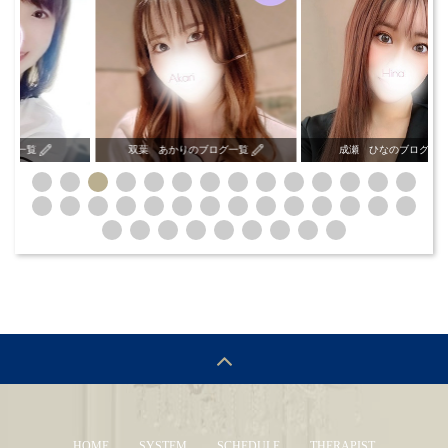
葉 あかりのブログ一覧
成瀬 ひなのブログ一覧
麻倉 よ
HOME
SYSTEM
SCHEDULE
THERAPIST