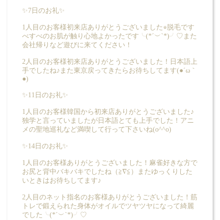
✨7日のお礼✨
1人目のお客様初来店ありがとうございました⭐︎脱毛です
べすべのお肌が触り心地よかったです╰(*´︶`*)╯♡また
会社帰りなど遊びに来てください！
2人目のお客様初来店ありがとうございました！日本語上
手でしたね♪また東京戻ってきたらお待ちしてます(●´ω｀
●)
✨11日のお礼✨
1人目のお客様韓国から初来店ありがとうございました♪
独学と言っていましたが日本語とても上手でした！アニ
メの聖地巡礼など満喫して行って下さいね(o^^o)
✨14日のお礼✨
1人目のお客様ありがとうございました！麻雀好きな方で
お尻と背中バキバキでしたね（≧∇≦）またゆっくりした
いときはお待ちしてます♪
2人目のネット指名のお客様ありがとうございました！筋
トレで鍛えられた身体がオイルでツヤツヤになって綺麗
でした╰(*´︶`*)╯♡