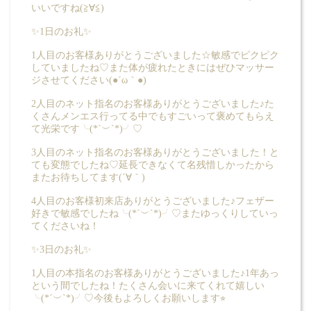
いいですね(≧∀≦)
✨1日のお礼✨
1人目のお客様ありがとうございました☆敏感でピクピク
していましたね♡また体が疲れたときにはぜひマッサー
ジさせてください(●´ω｀●)
2人目のネット指名のお客様ありがとうございました♪た
くさんメンエス行ってる中でもすごいって褒めてもらえ
て光栄です╰(*´︶`*)╯♡
3人目のネット指名のお客様ありがとうございました！と
ても変態でしたね♡延長できなくて名残惜しかったから
またお待ちしてます(´∀｀)
4人目のお客様初来店ありがとうございました♪フェザー
好きで敏感でしたね╰(*´︶`*)╯♡またゆっくりしていっ
てくださいね！
✨3日のお礼✨
1人目の本指名のお客様ありがとうございました♪1年あっ
という間でしたね！たくさん会いに来てくれて嬉しい
╰(*´︶`*)╯♡今後もよろしくお願いします⭐︎