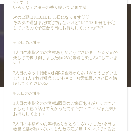
す(´∀｀)
いろんなテスターの香り嗅いでいます笑
次の出勤は8.10.11.13.15日になります♡♡
その次の週はまだ確定ではないけど16.17.18.19日を予定
しているので予定合う日にお待ちしてますね♡♡
BLOG
✨30日のお礼✨
ブログ -双葉 あかり
1人目の本指名のお客様ありがとうございました☆安定の
楽しさで喋り倒しましたね(≧∀≦)来週も楽しみにしていま
す！
2人目のネット指名のお客様香港からありがとうございま
した！1人で旅行尊敬します(●´ω｀●)天気悪いけど日本満
喫してくださいね♪
✨31日のお礼✨
1人目の本指名のお客様2回目のご来店ありがとうござい
ました！色々話せて良かったです╰(*´︶`*)╯♡また来月
お待ちしてます♪
2人目の本指名のお客様ありがとうございました♪今日も
敏感で腰が浮いていましたね♡江ノ島リベンジできると