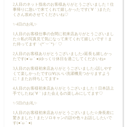
2人目のネット指名のお客様ありがとうございました！仕
事帰りに急いで来てくれて嬉しかったです(´∀｀)またた
くさん攻めさせてくださいね♡
✨4日のお礼✨
1人目のお客様仕事の合間に初来店ありがとうございまし
た☆私の写真見て気になって来てくれて嬉しいです！ま
た待ってます╰(*´︶`*)╯♡
2人目のお客様ありがとうございました♪延長も嬉しかっ
たです(●´ω｀●)ゆっくり休日を過ごしてくださいね⭐︎
3人目のお客様初来店ありがとうございました♪話しやす
くて楽しかったです(≧∀≦)いい洗濯機見つかりますよう
に！またお待ちしてます⭐︎
4人目のお客様初来店ありがとうございました！日本語上
手でしたね(´∀｀)また会えるの楽しみにしてます♡
✨5日のお礼✨
1人目のお客様初来店ありがとうございました☆身長差に
驚きました！またソロキャンの話や色々お話ししたいで
す(●´ω｀●)