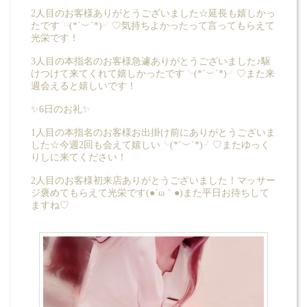
2人目のお客様ありがとうございました☆延長も嬉しかっ
たです╰(*´︶`*)╯♡気持ちよかったって言ってもらえて
光栄です！
3人目の本指名のお客様急遽ありがとうございました♪駆
けつけて来てくれて嬉しかったです╰(*´︶`*)╯♡また来
週会えると嬉しいです！
✨6日のお礼✨
1人目の本指名のお客様お出掛け前にありがとうございま
した☆今週2回も会えて嬉しい╰(*´︶`*)╯♡またゆっく
りしに来てください！
2人目のお客様初来店ありがとうございました！マッサー
ジ褒めてもらえて光栄です(●´ω｀●)また平日お待ちして
ますね♡