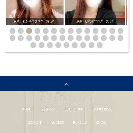
かりのブログ一覧
成瀬 ひなのブログ一覧
麻倉 ようのブ
HOME
SYSTEM
SCHEDULE
THERAPIST
RECRUIT
ACCESS
REVIEW
ROOM