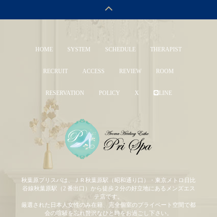
HOME
SYSTEM
SCHEDULE
THERAPIST
RECRUIT
ACCESS
REVIEW
ROOM
RESERVATION
POLICY
X
LINE
秋葉原プリスパは、ＪＲ秋葉原駅（昭和通り口）・東京メトロ日比
谷線秋葉原駅（2 番出口）から徒歩２分の好立地にあるメンズエス
テ店です。
厳選された日本人女性のみ在籍、完全個室のプライベート空間で都
会の喧騒を忘れ贅沢なひと時をお過ごし下さい。