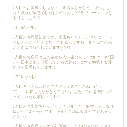
2人目のお客様久しぶりのご来店ありがとうございまし
た！乳首が敏感でしたね(≧∀≦)次は100分でローションも
やりましょう♡
✨6日のお礼✨
1人目のお客様初めてのご来店ありがとうございました♪
今日オーストリアに帰国されるんですね！また日本に来
たときはお待ちしています(≧∀≦)
2人目のお客様はこの春から大学生なんですね( ´∀｀)韓国
から日本に来て頑張っているの尊敬します☆勉強も友達
作りも応援しています！
✨7日のお礼✨
1人目のお客様はじめてのメンエスでしたね╰(*´︶
`*)╯♡延長もありがとうございました！これを機にハマ
ってくれたら嬉しいです☆
2人目のお客様ありがとうございました！細マッチョな体
型かっこよかったです♡あまり英語話せなくてすみませ
ん(>_<)
3人目のお客様メンエス初体験でしたね(*≧∀≦*)たくさん