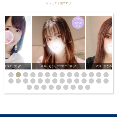
セラピスト別ブログ
いのブログ一覧
双葉 あかりのブログ一覧
成瀬 ひなのブ