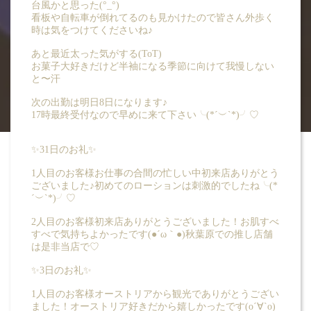
台風かと思った(°_°)
看板や自転車が倒れてるのも見かけたので皆さん外歩く
BLOG
時は気をつけてくださいね♪
ブログ -双葉 あかり
あと最近太った気がする(ToT)
お菓子大好きだけど半袖になる季節に向けて我慢しない
と〜汗
次の出勤は明日8日になります♪
17時最終受付なので早めに来て下さい╰(*´︶`*)╯♡
✨31日のお礼✨
1人目のお客様お仕事の合間の忙しい中初来店ありがとう
ございました♪初めてのローションは刺激的でしたね╰(*
´︶`*)╯♡
2人目のお客様初来店ありがとうございました！お肌すべ
すべで気持ちよかったです(●´ω｀●)秋葉原での推し店舗
は是非当店で♡
✨3日のお礼✨
1人目のお客様オーストリアから観光でありがとうござい
ました！オーストリア好きだから嬉しかったです(о´∀`о)