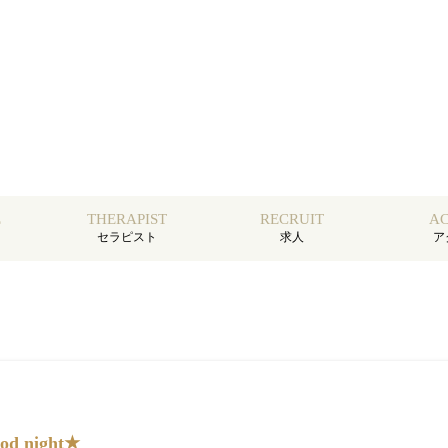
E
THERAPIST
RECRUIT
AC
セラピスト
求人
ア
d night★