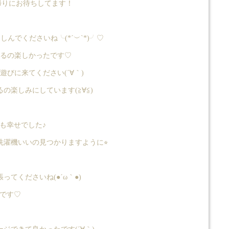
帰りにお待ちしてます！
でくださいね╰(*´︶`*)╯♡
めるの楽しかったです♡
びに来てください(´∀｀)
楽しみにしています(≧∀≦)
も幸せでした♪
洗濯機いいの見つかりますように⭐︎
くださいね(●´ω｀●)
たです♡