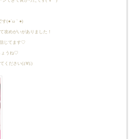
できて良かったです(´∀｀)
●´ω｀●)
れて攻めがいがありました！
と信じてます♡
しょうね♡
ださい(≧∀≦)