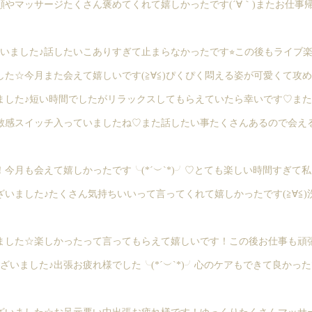
顔やマッサージたくさん褒めてくれて嬉しかったです(´∀｀)またお仕事
ました♪話したいこありすぎて止まらなかったです⭐︎この後もライブ楽しん
た☆今月また会えて嬉しいです(≧∀≦)ぴくぴく悶える姿が可愛くて攻
した♪短い時間でしたがリラックスしてもらえていたら幸いです♡また遊
敏感スイッチ入っていましたね♡また話したい事たくさんあるので会えるの
今月も会えて嬉しかったです╰(*´︶`*)╯♡とても楽しい時間すぎて私
いました♪たくさん気持ちいいって言ってくれて嬉しかったです(≧∀≦)
した☆楽しかったって言ってもらえて嬉しいです！この後お仕事も頑張って
ざいました♪出張お疲れ様でした╰(*´︶`*)╯心のケアもできて良かっ