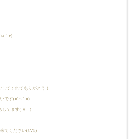
ω｀●)
過ごしてくれてありがとう！
す(●´ω｀●)
てます(´∀｀)
ください(≧∀≦)