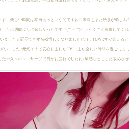
ざいました☆お足元悪い中出張お疲れ様です！ゆっくりたくさんマッサージ
す！楽しい時間は本当あっという間ですね♡来週もまた続きが楽しみです(
した♪1週間ぶりに嬉しかったです╰(*´︶`*)╯♡たくさん興奮してく
いました☆延長できず名残惜しくなりましたね(T . T)次はすぐ会える
ざいました♪元気そうで安心しました(´∀｀)また楽しい時間を過ごしま
た☆久々のマッサージで肩がお疲れでしたね♪敏感なとこまた攻めさせてく