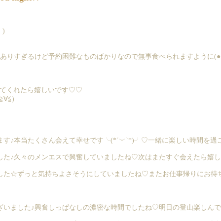
)
りすぎるけど予約困難なものばかりなので無事食べられますように(●´
会いに来てくれたら嬉しいです♡♡
∀≦)
す♪本当たくさん会えて幸せです╰(*´︶`*)╯♡一緒に楽しい時間を
た♪久々のメンエスで興奮していましたね♡次はまたすぐ会えたら嬉しいで
た☆ずっと気持ちよさそうにしていましたね♡またお仕事帰りにお待ちし
いました♪興奮しっぱなしの濃密な時間でしたね♡明日の登山楽しんで来て