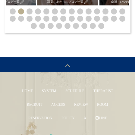
ログ一覧
双葉 あかりのブログ一覧
成瀬 ひなのブログ一
HOME
SYSTEM
SCHEDULE
THERAPIST
RECRUIT
ACCESS
REVIEW
ROOM
RESERVATION
POLICY
X
LINE