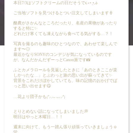
本日7/3はソフトクリームの日だそうで૮⋆•·̫•𓈒ა
ブログ -品田 のぞみ
ご当地ソフトを見つけるとつい注文してしまいます🍦
酪農がさかんなところだったり、名産の果物があったり
すると特に✨
どれだけ寒くても凍えながら食べてる気がする…？！
写真を撮るのも趣味のひとつなので、あわせて楽しんで
ます〜◎
最近かなりSONYのコンデジが気になっているのです
が、なんだかんだずーっとCanon派です📸
ふとカメラロールを見返したときに「あのときここが楽
しかったな…」とぶわっと旅の思い出が蘇ってきて✨
背景をこれだけぼかしていても、味の記憶のおかげでぱ
っと思い出せます😋
…花より団子かも₍ᐢ⸝⸝ᴗ ᴗ⸝⸝ᐢ₎
とりとめない話になってしまいました💭
明日はやっと木曜日…！！
週末に向けて、もう一踏ん張り頑張っていきましょう☺️
🩵