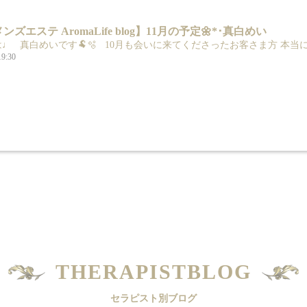
ズエステ AromaLife blog】11月の予定🌼*･真白めい
 真白めいです🐏🫧 10月も会いに来てくださったお客さま方 本当にあ
19:30
THERAPISTBLOG
セラピスト別ブログ