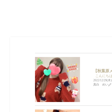
【秋葉原メン
こんにちは
2022/12/29(木)
真白 めい