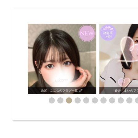
グ一覧
蒼井 まいのブログ一覧
双葉 あかりの