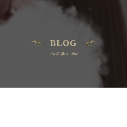
BLOG
ブログ -真白 めい