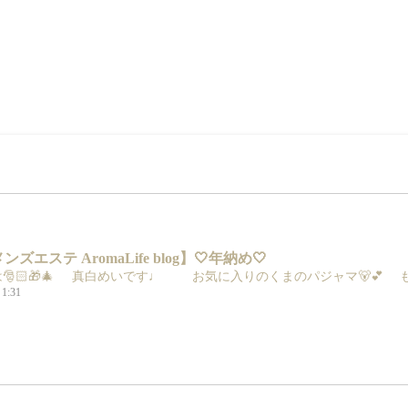
ズエステ AromaLife blog】🤍年納め🤍
🎅🏻🎁🎄 真白めいです♩ お気に入りのくまのパジャマ🐻💕 も
 1:31