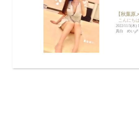
【秋葉原メン
こんにちは♩
2022/11/3(木) 
真白 めい