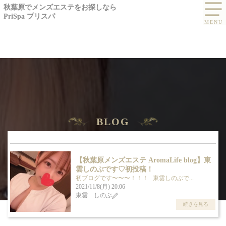
秋葉原でメンズエステをお探しなら
PriSpa プリスパ
BLOG
ブログ -東雲 しのぶ
【秋葉原メンズエステ AromaLife blog】東
雲しのぶです♡初投稿！
初ブログです〜〜〜！！！ 東雲しのぶで...
2021/11/8(月) 20:06
東雲 しのぶ
続きを見る