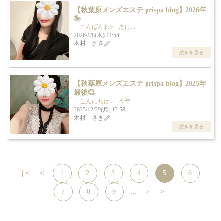
【秋葉原メンズエステ prispa blog】️2026年
🎠
こんばんわ✨ あけ...
2026/1/8(木) 14:54
木村 さき
続きを見る
【秋葉原メンズエステ prispa blog】️2025年
最後💞
こんにちは✨ 今年...
2025/12/29(月) 12:58
木村 さき
続きを見る
|＜
＜
1
2
3
4
5
6
＞
＞|
7
8
9
...