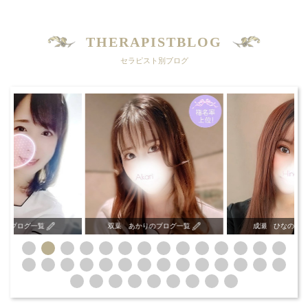
THERAPISTBLOG
セラピスト別ブログ
いのブログ一覧
双葉 あかりのブログ一覧
成瀬 ひなのブ