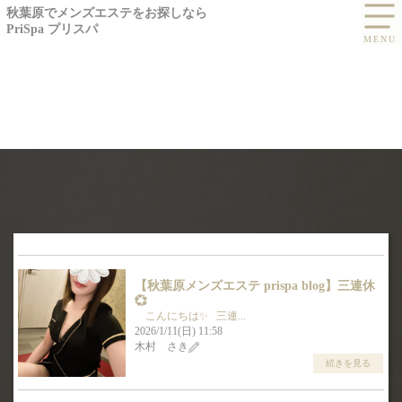
秋葉原でメンズエステをお探しなら
PriSpa プリスパ
BLOG
【秋葉原メンズエステ prispa blog】️三連休
ブログ -木村 さき
💞
こんにちは✨ 三連...
2026/1/11(日) 11:58
木村 さき
続きを見る