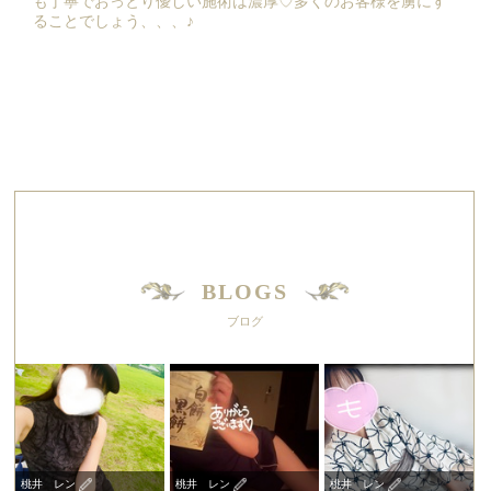
も丁寧でおっとり優しい施術は濃厚♡多くのお客様を虜にす
ることでしょう、、、♪
BLOGS
ブログ
桃井 レン
桃井 レン
桃井 レン