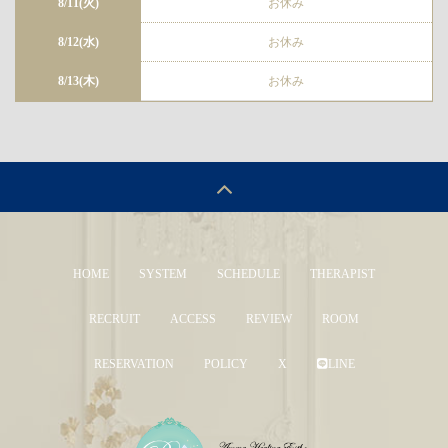
8/11(火)
お休み
8/12(水)
お休み
8/13(木)
お休み
HOME
SYSTEM
SCHEDULE
THERAPIST
RECRUIT
ACCESS
REVIEW
ROOM
RESERVATION
POLICY
X
LINE