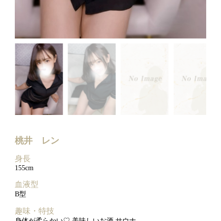
桃井 レン
身長
155cm
血液型
B型
趣味・特技
身体が柔らかい♡ 美味しいお酒 サウナ