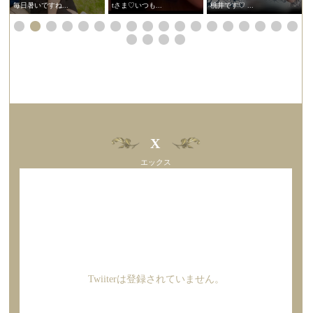
毎日暑いですね...
tさま♡いつも...
桃井です♡ ...
X
エックス
Twiiterは登録されていません。