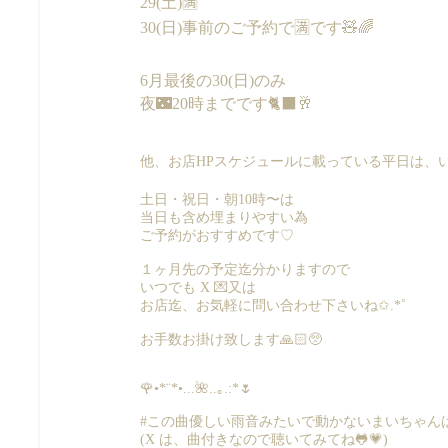
29(土)🈵
30(日)事前のご予約で🈵です🧸🌈
6月最後の30(日)のみ
夜🌃20時までです🐈‍⬛🥂
他、お店HPスケジュールに載っている平日は、いつ
土日・祝日・朝10時〜は
当日も含め埋まりやすい為
ご予約がおすすめです♡
１ヶ月先の予定迄分かりますので
いつでも X 💌又は
お店迄、お気軽に問い合わせ下さいね✩.*˚
お手数お掛け致します🙏🏻🥺
🌹•*¨*•...🌺..｡.:*🌷
#この曲優しい雨音みたいで動かないまいちゃん
(X は、曲付きなので聴いてみてね🐸💗)