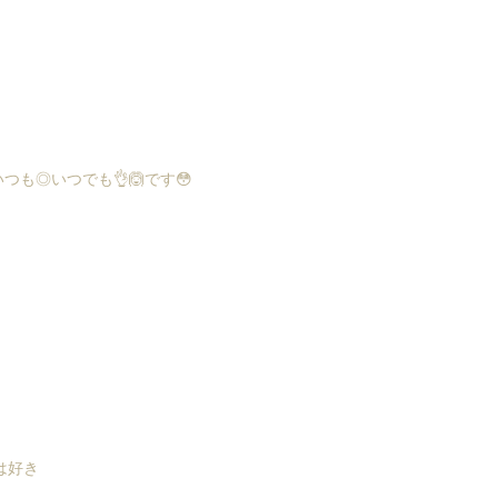
も◎いつでも👌🙆です😳
は好き