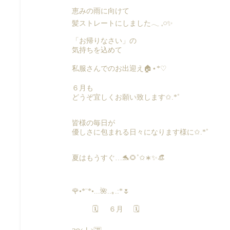
恵みの雨に向けて
髪ストレートにしました𓂃 𓈒𓏸✨️
「お帰りなさい」の
気持ちを込めて
私服さんでのお出迎え🏠⋆*♡
６月も
どうぞ宜しくお願い致します✩.*˚
皆様の毎日が
優しさに包まれる日々になります様に✩.*˚
夏はもうすぐ…🐬🌻˚✩∗✨👒
🌹•*¨*•...🌺..｡.:*🌷
🗓 ６月 🗓