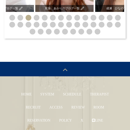
双葉 あかりのブログ一覧
成瀬 ひなのブログ一覧
麻
HOME
SYSTEM
SCHEDULE
THERAPIST
RECRUIT
ACCESS
REVIEW
ROOM
RESERVATION
POLICY
X
LINE