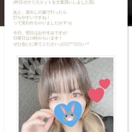
(昨日ポカリスエットを大量買いしました笑)
あと、肩出しの服で行ったら
打ちやすいですね！
って笑われちゃいました(o´∀`o)
今日、明日はおやすみですが
日曜日は14時からいます！
ぜひ会いに来てください⸜(๑⃙⃘'꒳'๑⃙⃘)⸝⋆*