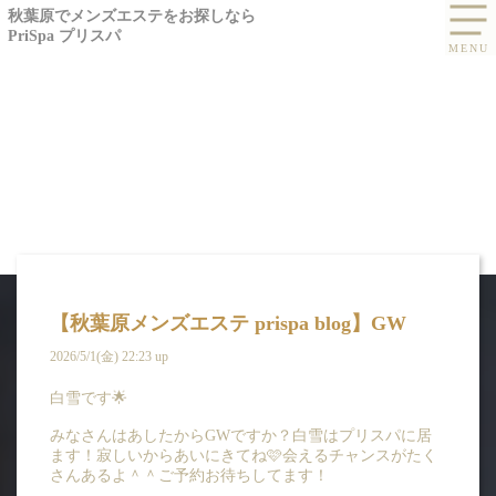
秋葉原でメンズエステをお探しなら
PriSpa プリスパ
【秋葉原メンズエステ prispa blog】️GW
2026/5/1(金) 22:23 up
白雪です🌟
BLOG
みなさんはあしたからGWですか？白雪はプリスパに居
ブログ -白雪 かのん
ます！寂しいからあいにきてね🩷会えるチャンスがたく
さんあるよ＾＾ご予約お待ちしてます！