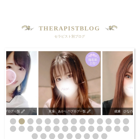
THERAPISTBLOG
セラピスト別ブログ
いのブログ一覧
双葉 あかりのブログ一覧
成瀬 ひなのブロ