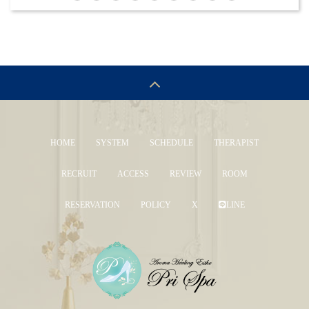
HOME
SYSTEM
SCHEDULE
THERAPIST
RECRUIT
ACCESS
REVIEW
ROOM
RESERVATION
POLICY
X
LINE