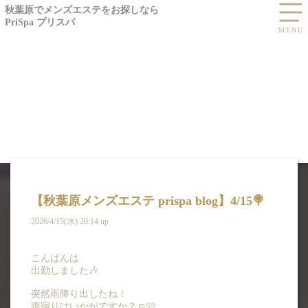
秋葉原でメンズエステをお探しなら
PriSpa プリスパ
【秋葉原メンズエステ prispa blog】️4/15🍭
2026/4/15(水) 20:14 up
BLOG
こんばんは
出勤しました🎶
ブログ -九条 いおり
突然雨降り出したね！
雨宿りはいかがですか？☺️🩷