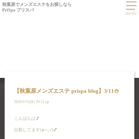
秋葉原でメンズエステをお探しなら
PriSpa プリスパ
【秋葉原メンズエステ prispa blog】️3/11⛄️
2026/3/11(水) 20:12 up
BLOG
こんばんは🎵
ブログ -九条 いおり
出勤してます(๑˃̵ᴗ˂̵)💕