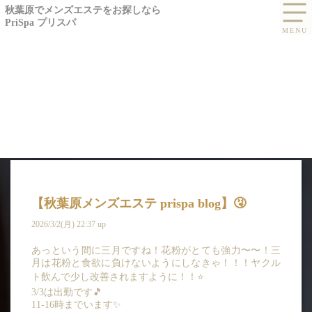
秋葉原でメンズエステをお探しなら
PriSpa プリスパ
【秋葉原メンズエステ prispa blog】️🤧
2026/3/2(月) 22:37 up
BLOG
あっという間に三月ですね！花粉がとても強力〜〜！三
月は花粉と食欲に負けないようにしなきゃ！！！ヤクル
ブログ -白雪 かのん
ト飲んで少し改善されますように！！⭐️
3/3は出勤です🎵
11-16時までいます✨