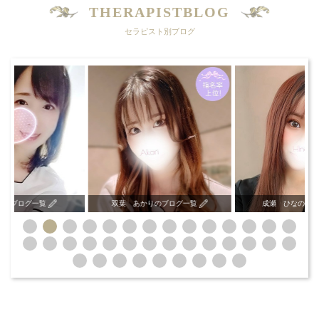
THERAPISTBLOG
セラピスト別ブログ
いのブログ一覧
双葉 あかりのブログ一覧
成瀬 ひなのブロ