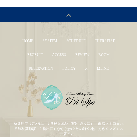
HOME
SYSTEM
SCHEDULE
THERAPIST
RECRUIT
ACCESS
REVIEW
ROOM
RESERVATION
POLICY
X
LINE
秋葉原プリスパは、ＪＲ秋葉原駅（昭和通り口）・東京メトロ日比
谷線秋葉原駅（2 番出口）から徒歩２分の好立地にあるメンズエス
テ店です。