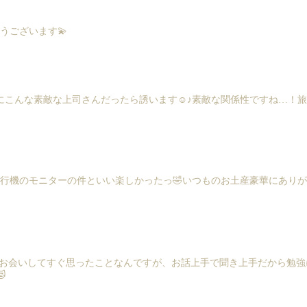
うございます💫
かにこんな素敵な上司さんだったら誘います☺️♪素敵な関係性ですね…！
飛行機のモニターの件といい楽しかったっ🤣いつものお土産豪華にあり
お会いしてすぐ思ったことなんですが、お話上手で聞き上手だから勉強
