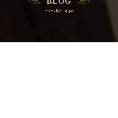
BLOG
ブログ -花沢 さきの