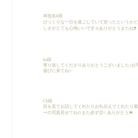
本指名k様
びっくりな一日を過ごしていて笑ったというかどうし
しさがとても心地いいです☺️ありがとうまたね❣️
ka様
寄り道してくださりありがとうございました♪お写
遊びに来てね✨
Ch様
目を見てお話してくれたりお礼伝えてくれたり素
ーの写真見せてね⛄️また必ず😉✨ありがとう💓