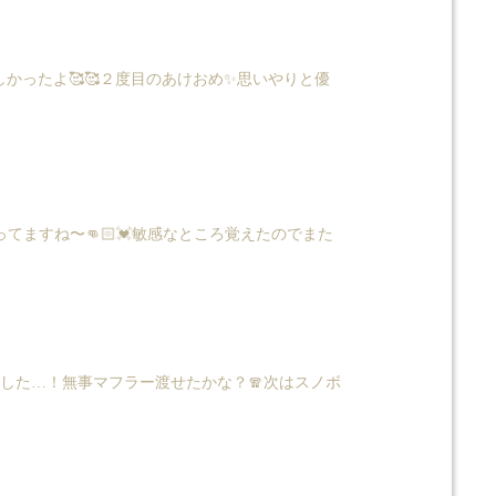
しかったよ🥰🥰２度目のあけおめ✨思いやりと優
ますね〜👊🏻💓敏感なところ覚えたのでまた
した…！無事マフラー渡せたかな？🧣次はスノボ