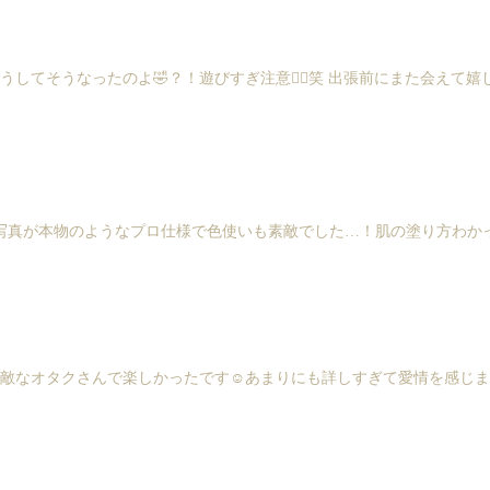
てそうなったのよ🤣？！遊びすぎ注意🙅‍♀️笑 出張前にまた会えて嬉
真が本物のようなプロ仕様で色使いも素敵でした…！肌の塗り方わかって
敵なオタクさんで楽しかったです☺️あまりにも詳しすぎて愛情を感じま