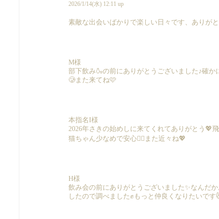
2026/1/14(水) 12:11 up
素敵な出会いばかりで楽しい日々です、ありがと
M様
部下飲み🍶の前にありがとうございました♪確
🥲また来てね🩷
本指名I様
2026年さきの始めしに来てくれてありがとう
猫ちゃん少なめで安心😮‍💨また近々ね💖
H様
飲み会の前にありがとうございました✨なんだか
したので調べました✊もっと仲良くなりたいです