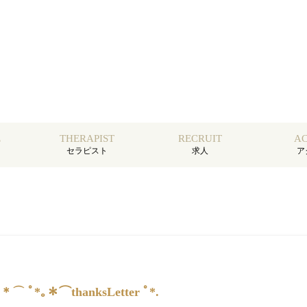
E
THERAPIST
RECRUIT
AC
セラピスト
求人
ア
 ﾟ*｡＊⌒thanksLetter ﾟ*.