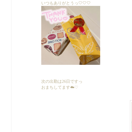
いつもありがとうっ🤍🤍🤍
次の出勤は26日ですっ
おまちしてます☁️♡