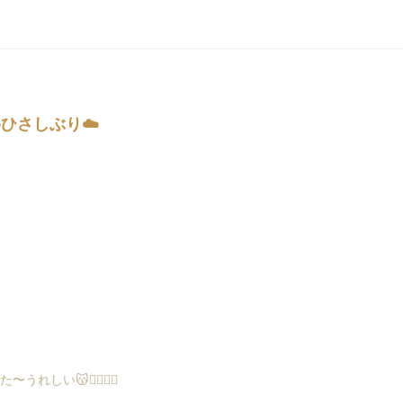
☁️ひさしぶり☁️
しい😽👌🏻👌🏻