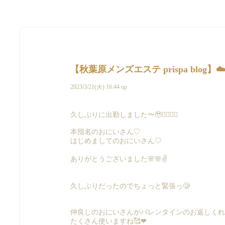
【秋葉原メンズエステ prispa blog】
2023/3/21(火) 16:44 up
久しぶりに出勤しました〜🥹👌🏻👌🏻
本指名のおにいさん♡
はじめましてのおにいさん♡
ありがとうございました🌸🌸✌️
久しぶりだったのでちょっと緊張っ🥲
仲良しのおにいさんがバレンタインのお返しくれた〜うれ
たくさん使いますね🥰❤︎