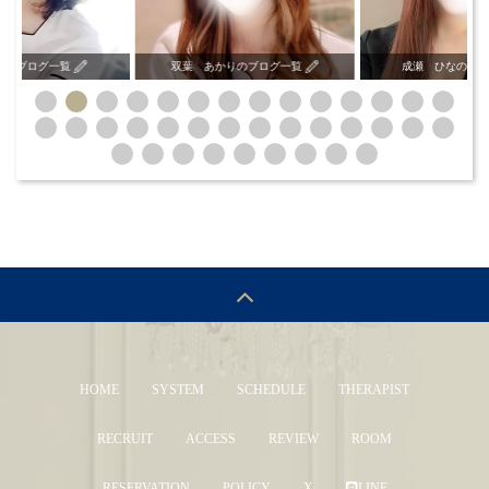
いのブログ一覧
双葉 あかりのブログ一覧
成瀬 ひなのブ
HOME
SYSTEM
SCHEDULE
THERAPIST
RECRUIT
ACCESS
REVIEW
ROOM
RESERVATION
POLICY
X
LINE