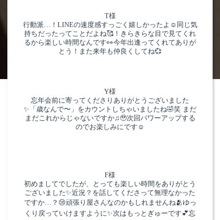
BLOG
T様
ブログ -花沢 さきの
行動派…！LINEの速度感すっごく嬉しかったよ☺️同じ気
持ちだったってことだよね🥰！きらきらな目で見てくれ
るから楽しい時間なんです👀今年出逢ってくれてありが
とう！また来年も仲良くしてね💞
Y様
忘年会前に寄ってくださりありがとうございました
✨「歳なんで〜」をカウントしちゃいましたね🤣笑 まだ
まだこれからじゃないですか♫🥹次回パワーアップする
のでお楽しみにです☺️
F様
初めましてでしたが、とっても楽しい時間をありがとう
ございました✨近況？を話してくださって無理なかった
ですか…？😢頑張り屋さんなのかもしれませんね🫂ゆっ
くり戻っていけますように✨次はもっとぎゅーです💕忘