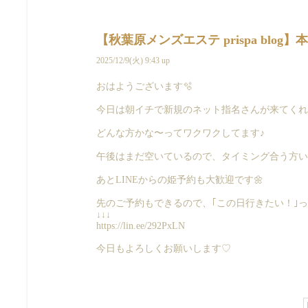
【秋葉原メンズエステ prispa blog
2025/12/9(火) 9:43 up
おはようございます🫧
今日は朝イチで新規のネット指名さんが来てくれる
どんな方かな〜ってワクワクしてます♪
午後はまだ空いているので、タイミング合う方いた
あとLINEからの姫予約も大歓迎です🌼
先のご予約もできるので、｢この日行きたい！｣って
↓↓↓
https://lin.ee/292PxLN
今日もよろしくお願いします♡