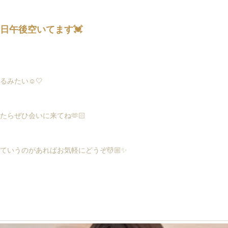
】️本日午後空いてます💓
みたい☺️🤍
らぜひ会いに来てね🫶🏻
いうのがあればお気軽にどうぞ💆🏼✨️