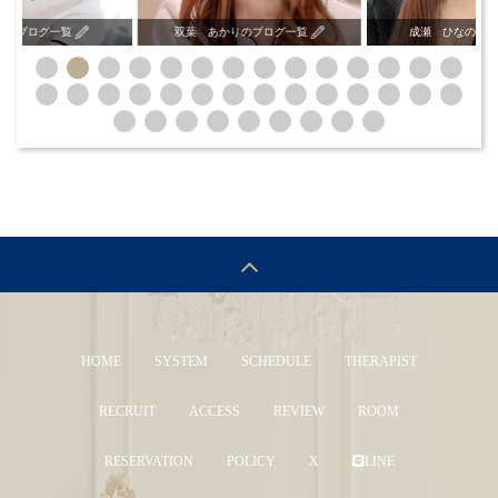
いのブログ一覧
双葉 あかりのブログ一覧
成瀬 ひなのブ
HOME
SYSTEM
SCHEDULE
THERAPIST
RECRUIT
ACCESS
REVIEW
ROOM
RESERVATION
POLICY
X
LINE