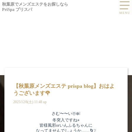
秋葉原でメンズエステをお探しなら
PriSpa プリスパ
【秋葉原メンズエステ prispa blog】️おはよ
うございます🌹
2025/12/6(土) 11:48 up
BLOG
さむ〜〜い☃️❄️❕
冬突入ですね⭐︎
ブログ -花沢 さきの
皆様風邪orいんふるちゃんに
なってませんでしょうか……🌀❔