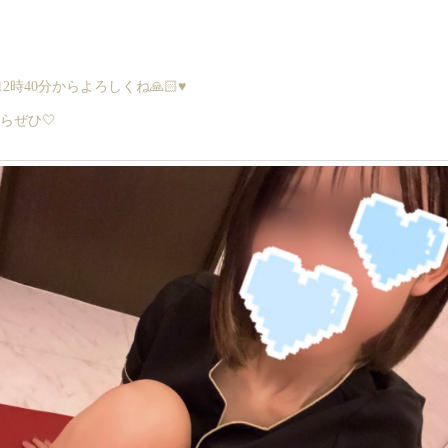
時40分からよろしくね🙏🏻♥
らぜひ🤍