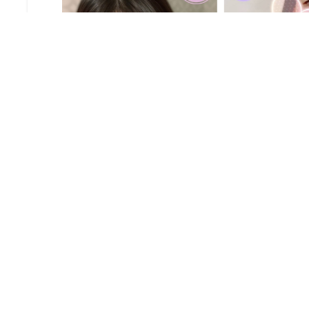
グ一覧
蒼井 まいのブログ一覧
双葉 あかりの