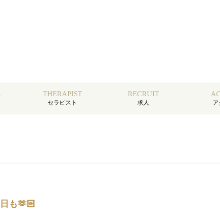
E
THERAPIST
RECRUIT
AC
セラピスト
求人
ア
日も🫶🏻