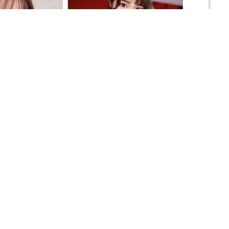
のブログ一覧
藤田 こよりのブログ一覧
星野